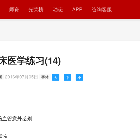
师资
光荣榜
动态
APP
咨询客服
床医学练习(14)
2016年07月05日
新
字体
大
中
小
脑血管意外鉴别
0%