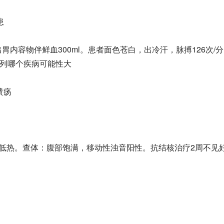
患
内容物伴鲜血300ml。患者面色苍白，出冷汗，脉搏126次/
断考虑下列哪个疾病可能性大
溃疡
低热。查体：腹部饱满，移动性浊音阳性。抗结核治疗2周不见