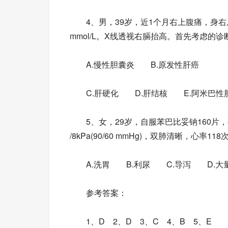
4、男，39岁，近1个月右上腹痛，身右肩放
mmol/L。X线透视右膈抬高。首先考虑的诊
A.慢性胆囊炎 B.原发性肝癌
C.肝硬化 D.肝结核 E.阿米巴性
5、女，29岁，自服苯巴比妥钠160片，
/8kPa(90/60 mmHg)，双肺清晰，心
A.洗胃 B.利尿 C.导泻 D.大
参考答案：
1、D 2、D 3、C 4、B 5、E