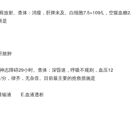
射。查体：消瘦，肝脾未及。白细胞7.5×109/L，空腹血糖2.
断是
肝脓肿
神志障碍29小时。查体：深昏迷，呼吸不规则，血压12
率118次/分，律齐，无杂音。目前最主要的抢救措施是
量输液 E.血液透析