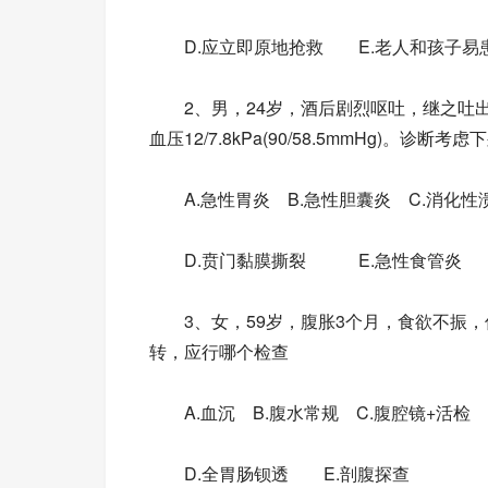
D.应立即原地抢救 E.老人和孩子易
2、男，24岁，酒后剧烈呕吐，继之吐出胃
血压12/7.8kPa(90/58.5mmHg)。诊
A.急性胃炎 B.急性胆囊炎 C.消化性
D.贲门黏膜撕裂 E.急性食管炎
3、女，59岁，腹胀3个月，食欲不振，
转，应行哪个检查
A.血沉 B.腹水常规 C.腹腔镜+活检
D.全胃肠钡透 E.剖腹探查