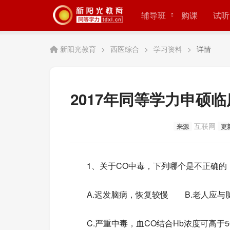
辅导班
购课
试听
新阳光教育
>
西医综合
>
学习资料
>
详情
2017年同等学力申硕临
互联网
来源
更
1、关于CO中毒，下列哪个是不正确的
A.迟发脑病，恢复较慢 B.老人应与
C.严重中毒，血CO结合Hb浓度可高于5