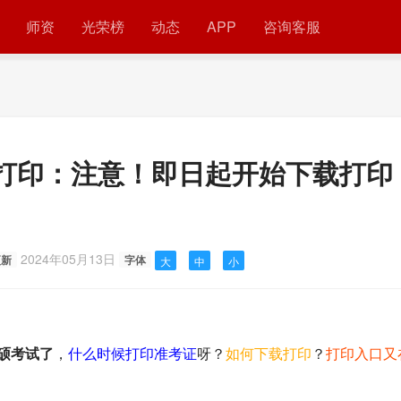
师资
光荣榜
动态
APP
咨询客服
打印：注意！即日起开始下载打印
2024年05月13日
更新
字体
大
中
小
申硕考试了
，
什么时候打印准考证
呀？
如何下载打印
？
打印入口又