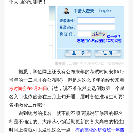
个大胆的预测吧！
未开通：
2019同等学力报名入口
（等待开通中）
据悉，学位网上还没有公布来年的考试时间安排
(每年
当年的一二月才会公布呢)
，但是从这么多年的经验来看，
2
(当然，说不准依然会选倒数第二个星期天--
考时间会在5月26日
名入口也依然会在三月上旬开通，届时各位准考生可要在规
名和缴费工作哦~
说到统考的报名，就不能不顺便说说研修班的报名，这
却是不确定的。大家从小编近期更新的各大高校的招生简章
时间上看就可以发现这么一点：
有的高校的研修班一年四季