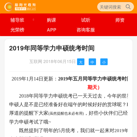
辅导班
购课
试听
师资
光荣榜
APP
咨询客服
2019年同等学力申硕统考时间
互联网
2018年06月15日
大
中
小
2019年1月14日更新：
2019年五月同等学力申硕统考时间
期天）
2018年同等学
力申硕统考已
一天天过去，今年的世界杯
申硕人是不是已经准备好在端午的时候好好的赏球呢？But
厚道的提醒下大家
，好些小伙伴们已经开始备
(虽然提醒也未必有用)
学力申硕考试了哦~
既然提到了明年的5月统考，我们就一起来对
2019年