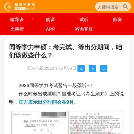
辅导班
购课
试听
师资
光荣榜
APP
咨询客服
同等学力申硕：考完试、等出分期间，咱
们该做些什么？
阳光小新
2026年06月09日
大
中
小
2026同等学力考试暂告一段落啦~！
什么时候出成绩呢？据准考证《考生须知》上的说
明，
官方表示出分时间会在9月
。