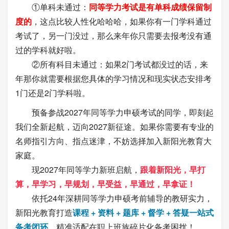
①单科未通过：
同等学力考试是有单科成绩保留制
度的
，这点比较人性化哈哈哈，如果你有一门学科通过
考试了，另一门没过，那么来年你只需要去报考没有通
过的学科就好啦。
②所有科目未通过：如果2门考试都没过的话，来
年那你就需要根据您具体的学习情况和现实状态安排考
1门还是2门学科啦。
预备参战2027年同等学力申硕考试的同学，即刻起
我们全新起航，迈向2027新征途。如果你需要有专业的
名师指引方向、指点迷津，不妨选择加入新阳光教育大
家庭。
现2027年同等学力新班启航，
跟着新阳光，早打
算，早学习，早规划，早受益，早通过，早拿证！
依托24年深耕同等学力申硕考前辅导的教研实力，
新阳光教育打造
课程 + 资料 + 题库 + 督学 + 答疑一站式
备考闭环
，精准适配在职上班族碎片化备考困扰！