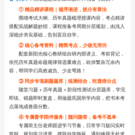
① 精品精讲课程｜循序渐进，抓分有章法
围绕考试大纲、历年真题梳理授课内容，考点精讲
搭配实战解题妙招，课程按备考周期分层规划，由浅入
深稳步夯实基础，告别盲目自学。
② 核心备考资料｜精简考点，少做无用功
配套新阳光核心教研组自研内部讲义、考前背记，
依托历年真题命题规律筛选重难点，砍掉繁杂冗余内
容，帮同学们高效减负、少走弯路！
③ 同步专项刷题题库｜练测结合，吃透得分点
随堂习题 + 历年真题 + 阶段性测试分层题库，学完
即练、错题即时复盘，用做题巩固所学内容，把书本考
点落地成卷面分数。
④ 专属督学陪伴服务｜随问随答，备考不孤单
专属班主任老师跟进学习节奏，日常学习疑问实时
答疑，规划学习进度，摆脱自学拖延、遇到难题无处求