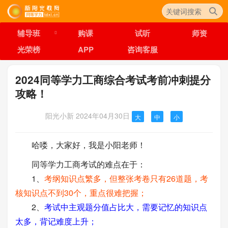
辅导班
购课
试听
师资
光荣榜
APP
咨询客服
2024同等学力工商综合考试考前冲刺提分
攻略！
阳光小新
2024年04月30日
大
中
小
哈喽，大家好，我是小阳老师！
同等学力工商考试的难点在于：
1、
考纲知识点繁多，但整张考卷只有26道题，考
核知识点不到30个，重点很难把握；
2、
考试中主观题分值占比大，需要记忆的知识点
太多，背记难度上升；