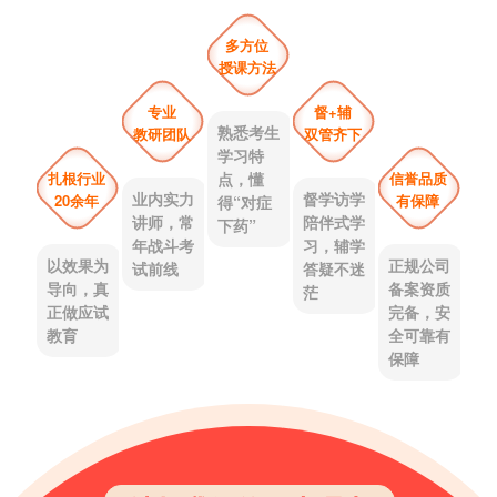
多方位
授课方法
专业
督+辅
熟悉考生
教研团队
双管齐下
学习特
扎根行业
信誉品质
点，懂
业内实力
督学访学
20余年
有保障
得“对症
讲师，常
陪伴式学
下药”
年战斗考
习，辅学
以效果为
正规公司
试前线
答疑不迷
导向，真
备案资质
茫
正做应试
完备，安
教育
全可靠有
保障