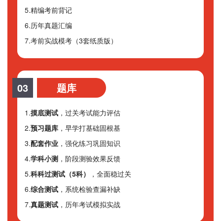
5.精编考前背记
6.历年真题汇编
7.考前实战模考（3套纸质版）
03
题库
1.
摸底测试
，过关考试能力评估
2.
预习题库
，早学打基础固根基
3.
配套作业
，强化练习巩固知识
4.
学科小测
，阶段测验效果反馈
5.
科科过测试（5科）
，全面稳过关
6.
综合测试
，系统检验查漏补缺
7.
真题测试
，历年考试模拟实战